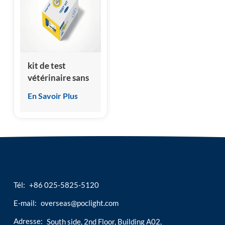
esia
kit de test
vétérinaire sans
thyroxine
En Savoir Plus
(cft4/fft4)
Tél:
+86 025-5825-5120
E-mail:
overseas@poclight.com
Adresse:
South side, 2nd Floor, Building A02,