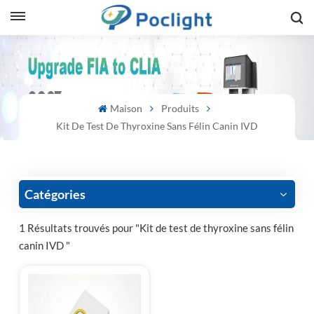
sh
is
Maison
Produits
ий
Kit De Test De Thyroxine Sans Félin Canin IVD
ol
guês
Catégories
1 Résultats trouvés pour "Kit de test de thyroxine sans félin
canin IVD "
語
e