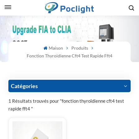
sh
is
Maison
Produits
ий
Fonction Thyroïdienne Cft4 Test Rapide Fft4
ol
guês
Catégories
1 Résultats trouvés pour "fonction thyroïdienne cft4 test
rapide fft4 "
語
e