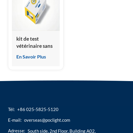
esia
kit de test
vétérinaire sans
thyroxine
En Savoir Plus
(cft4/fft4)
Tél:
+86 025-5825-5120
E-mail:
overseas@poclight.com
Adresse:
South side, 2nd Floor, Building A02,