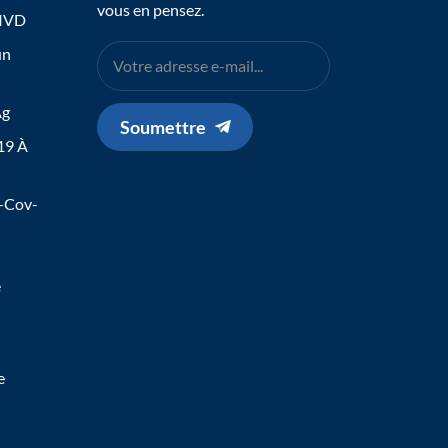
vous en pensez.
 IVD
un
Ag
Soumettre
19 À
s-Cov-
e
e