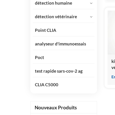
détection humaine
détection vétérinaire
Point CLIA
analyseur d'immunoessais
Poct
ki
v
test rapide sars-cov-2 ag
t
E
(c
CLIA C5000
Nouveaux Produits