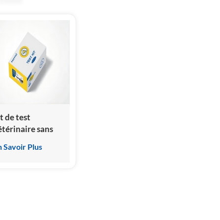
t de test
étérinaire sans
hyroxine
n Savoir Plus
ft4/fft4)