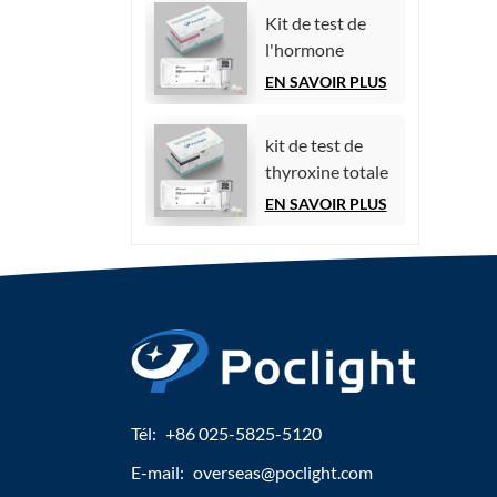
par
Kit de test de
chimiluminescence)
l'hormone
folliculo-
EN SAVOIR PLUS
stimulante (FSH)
kit de test de
thyroxine totale
(TT4)
EN SAVOIR PLUS
Tél:
+86 025-5825-5120
E-mail:
overseas@poclight.com