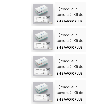
【Marqueur
tumoral】Kit de
test de l'antigène
EN SAVOIR PLUS
carbohydrate
125 (CA125)
【Marqueur
(Immunoessai
tumoral】Kit de
par
test de l'antigène
EN SAVOIR PLUS
chimiluminescence
carbohydrate
homogène)
19-9 (CA19-9)
【Marqueur
(Immunoessai
tumoral】Kit de
par
test du fragment
EN SAVOIR PLUS
chimiluminescence
21-1 de la
homogène)
cytokératine 19
【Marqueur
(CYFRA21-1)
tumoral】Kit de
(Immunoessai
test de l'alpha-
EN SAVOIR PLUS
par
fœtoprotéine