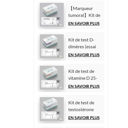
chimiluminescence
(AFP)
homogène)
【Marqueur
(Immunoessai
tumoral】Kit de
par
test de l'antigène
EN SAVOIR PLUS
chimiluminescence
carcinoembryonnaire
homogène)
(ACE)
Kit de test D-
(Immunoessai
dimères (essai
par
immunologique
EN SAVOIR PLUS
chimiluminescence
par
homogène)
chimiluminescence
Kit de test de
homogène)
vitamine D 25-
hydroxy (essai
EN SAVOIR PLUS
immunologique
par
Kit de test de
chimiluminescence
testostérone
homogène))
(essai
EN SAVOIR PLUS
immunologique