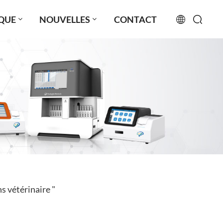
QUE
NOUVELLES
CONTACT
English
français
русский
español
português
العربية
s vétérinaire "
日本語
Türkçe