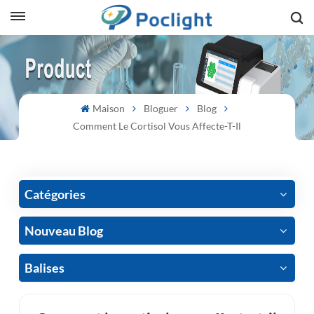
sh
is
Maison
Bloguer
Blog
ий
Comment Le Cortisol Vous Affecte-T-Il
ol
guês
Catégories
Nouveau Blog
語
Balises
e