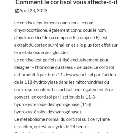
Comment le cortisol vous affecte-t-il
April 28, 2023
esia
Le cortisol, également connu sous le nom
d'hydrocortisone, également connu sous le nom
d'hydrocorticoïde ou composé F (composé F), est
extrait du cortex surrénalien et a le plus fort effet sur
le métabolisme des glucides.
Le cortisol est parfois utilisé exclusivement pour
désigner « l'hormone du stress » de base. Le cortisol
est produit à partir du 11-désoxycortisol par l'action
de la 11β-hydroxylase dans les mitochondries du
cortex surrénalien. Le cortisol peut également être
converti en cortisol par l'action de la 11-β-
hydroxystéroïde déshydrogénase (11-β
hydroxystéroïde déshydrogénase).
Le métabolisme normal du cortisol suit ce rythme
circadien, qui est un cycle de 24 heures.