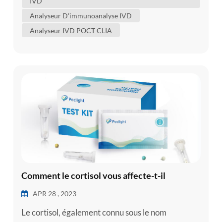
IVD
gorge, ou à partir d'une veine ou d'un doigt. Il est
Analyseur D'immunoanalyse IVD
import...
Analyseur IVD POCT CLIA
Comment le cortisol vous affecte-t-il
APR 28 , 2023
Le cortisol, également connu sous le nom