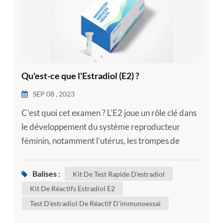
Qu'est-ce que l'Estradiol (E2) ?
SEP 08 , 2023
C'est quoi cet examen ? L'E2 joue un rôle clé dans
le développement du système reproducteur
féminin, notamment l'utérus, les trompes de
Fallope, le vagin et les seins. Les femmes ont des
quantités plus élevées d’E2 pendant leurs années
Balises :
Kit De Test Rapide D'estradiol
de procréation et presque aucune après la
Kit De Réactifs Estradiol E2
ménopause. Les autres œstrogènes comprennent
Test D'estradiol De Réactif D'immunoessai
l’estrone et l’estriol. L'œstrone est le principal