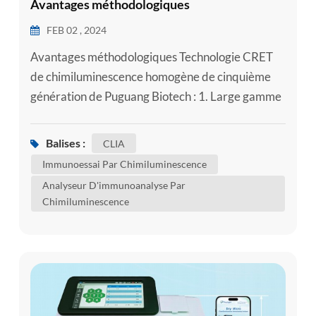
Avantages méthodologiques
FEB 02 , 2024
Avantages méthodologiques Technologie CRET
de chimiluminescence homogène de cinquième
génération de Puguang Biotech : 1. Large gamme
d'applications ; 2. Vitesse de détection rapide ; 3.
Les résultats sont très précis ; 4. Les réactifs
Balises :
CLIA
lyophilisés ne nécessitent pas de chaîne du froid ;
Immunoessai Par Chimiluminescence
5. L'analyseur a une structure simple, un faible
Analyseur D'immunoanalyse Par
coût et un faible taux de défaillance ; 6. Aucun
Chimiluminescence
nettoyage n'est...