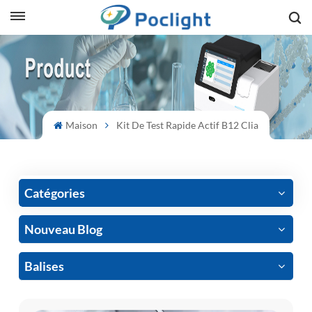
sh
is
ий
Maison
Kit De Test Rapide Actif B12 Clia
ol
guês
Catégories
Nouveau Blog
語
Balises
e