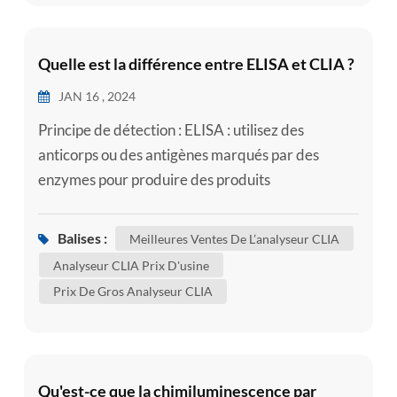
œstrogène produit pendant ...
Quelle est la différence entre ELISA et CLIA ?
JAN 16 , 2024
Principe de détection : ELISA : utilisez des
anticorps ou des antigènes marqués par des
enzymes pour produire des produits
chromogènes par catalyse enzymatique, puis
analysez quantitativement les molécules cibles en
Balises :
Meilleures Ventes De L’analyseur CLIA
mesurant la densité optique des produits
Analyseur CLIA Prix D'usine
chromogènes. CLIA : Détecte directement la
Prix ​​de Gros Analyseur CLIA
lumière produite par une réaction
chimiluminescente, sans nécessiter de catalyse
enzymatique, et uti...
Qu'est-ce que la chimiluminescence par