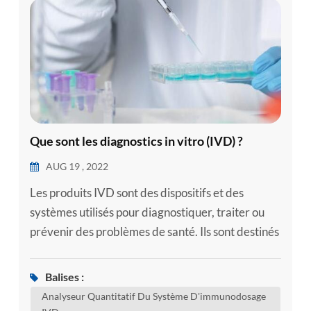
esia
Que sont les diagnostics in vitro (IVD) ?
AUG 19 , 2022
Les produits IVD sont des dispositifs et des
systèmes utilisés pour diagnostiquer, traiter ou
prévenir des problèmes de santé. Ils sont destinés
à être utilisés dans la collecte et l'examen
d'échantillons biologiques tels que le sang, la
Balises :
salive ou les tissus. Les échantillons peuvent être
Analyseur Quantitatif Du Système D'immunodosage
prélevés à l'intérieur du nez ou à l'arrière de la