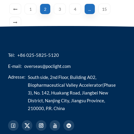
il a connu le développement de l’or colloïdal, du
1
2
3
4
...
15
test immuno-enzymatique et des technologies de
c...
Tél:
+86 025-5825-5120
E-mail:
overseas@poclight.com
Adresse:
South side, 2nd Floor, Building A02,
Biopharmaceutical Valley Accelerator(Phase
3), No. 142, Huakang Road, Jiangbei New
District, Nanjing City, Jiangsu Province,
210000, P.R. China