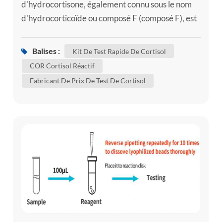
d'hydrocortisone, également connu sous le nom
d'hydrocorticoïde ou composé F (composé F), est
extrait du cortex surrénalien et a le plus fort effet
sur le métabolisme des glucides. Le cortisol est
Balises :
Kit De Test Rapide De Cortisol
parfois utilisé exclusivement pour désigner «
COR Cortisol Réactif
l'hormone du stress » de base. Le cortisol est
Fabricant De Prix De Test De Cortisol
produit à partir du 11-désoxycortisol par l'action
de la 11β-hydroxyl...