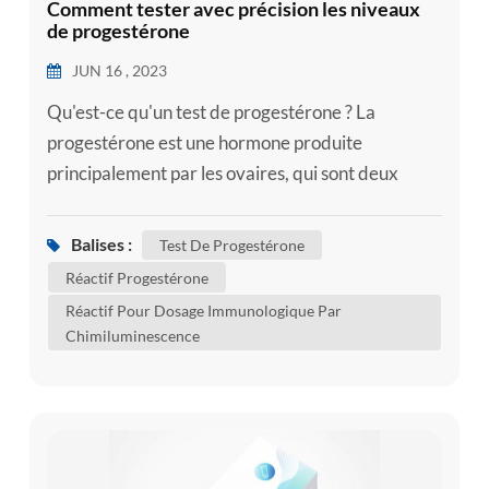
Comment tester avec précision les niveaux
de progestérone
JUN 16 , 2023
Qu'est-ce qu'un test de progestérone ? La
progestérone est une hormone produite
principalement par les ovaires, qui sont deux
glandes du système reproducteur féminin qui
contiennent des ovules. La progestérone joue un
Balises :
Test De Progestérone
rôle essentiel dans le système reproducteur
Réactif Progestérone
féminin. Il régule le cycle menstruel, prépare
Réactif Pour Dosage Immunologique Par
l'utérus à la grossesse et aide à maintenir une
Chimiluminescence
grossesse en bonne santé. Cependant, un dés...