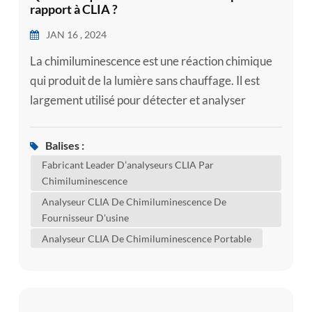
rapport à CLIA ?
JAN 16 , 2024
La chimiluminescence est une réaction chimique
qui produit de la lumière sans chauffage. Il est
largement utilisé pour détecter et analyser
diverses substances, telles que les polluants
environnementaux, les additifs alimentaires, etc.
Balises :
CLIA (Chemiluminescence Immunoassay) est une
Fabricant Leader D’analyseurs CLIA Par
technologie analytique très sensible qui combine
Chimiluminescence
les principes du dosage immunologique et de la
Analyseur CLIA De Chimiluminescence De
chimiluminescence pour ...
Fournisseur D'usine
Analyseur CLIA De Chimiluminescence Portable