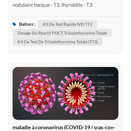
nodulaire toxique - T3; thyroïdite - T3;
thyrotoxicose - T3; maladie de tombes - t3 la
triiodothyronine (T3) est une hormone
Balises :
Kit De Test Rapide IVD TT3
thyroïdienne. elle joue un rôle important dans le
Dosage Du Réactif POCT Triiodothyronine Totale
corps's le contrôle du métabolisme (les nombreux
Kit De Test De Triiodothyronine Totale (TT3)
processus qui contrôlent le taux d'activité dans les
cellules et les tissus). un kit de tes...
maladie à coronavirus (COVID-19 / sras-cov-