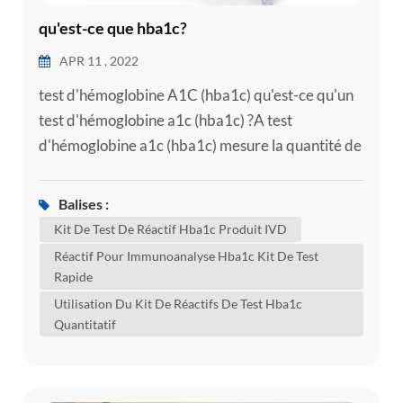
qu'est-ce que hba1c?
APR 11 , 2022
test d'hémoglobine A1C (hba1c) qu'est-ce qu'un
test d'hémoglobine a1c (hba1c) ?A test
d'hémoglobine a1c (hba1c) mesure la quantité de
sucre dans le sang (glucose) attaché à
l'hémoglobine. l'hémoglobine est la partie de vos
Balises :
globules rouges qui transporte l'oxygène de vos
Kit De Test De Réactif Hba1c Produit IVD
poumons au reste de votre corps. un test hba1c
Réactif Pour Immunoanalyse Hba1c Kit De Test
montre quelle est la quantité moyenne de glucose
Rapide
attaché à l'hémoglobine a été au ...
Utilisation Du Kit De Réactifs De Test Hba1c
Quantitatif