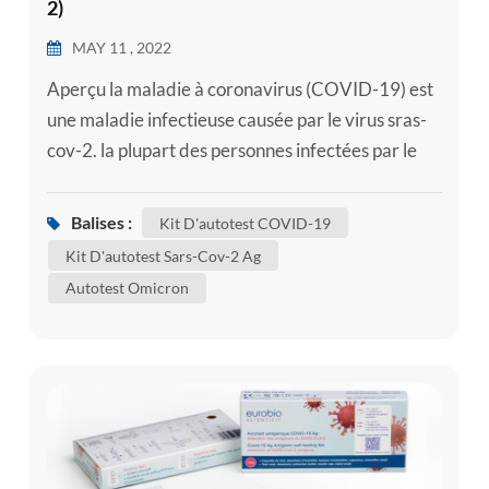
2)
MAY 11 , 2022
Aperçu la maladie à coronavirus (COVID-19) est
une maladie infectieuse causée par le virus sras-
cov-2. la plupart des personnes infectées par le
virus souffriront d'une maladie respiratoire
légère à modérée et se rétabliront sans nécessiter
Balises :
Kit D'autotest COVID-19
de traitement particulier. cependant, certaines
Kit D'autotest Sars-Cov-2 Ag
tomberont gravement malades et nécessiteront
Autotest Omicron
des soins médicaux. les personnes âgées et celles
souffrant de mal...