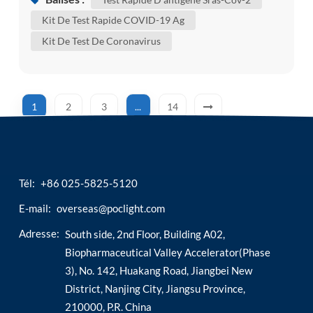
d'auto-test sars-cov-2 ag / test rapide d'antigène
Kit De Test Rapide COVID-19 Ag
sars-cov-2 pour confirmer si vous êtes infecté.
Kit De Test De Coronavirus
bien que certains de ces changements n'aient pas
d'im...
1
2
3
...
14
Tél:
+86 025-5825-5120
E-mail:
overseas@poclight.com
Adresse:
South side, 2nd Floor, Building A02,
Biopharmaceutical Valley Accelerator(Phase
3), No. 142, Huakang Road, Jiangbei New
District, Nanjing City, Jiangsu Province,
210000, P.R. China