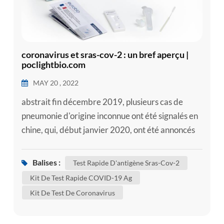
coronavirus et sras-cov-2 : un bref aperçu |
poclightbio.com
MAY 20 , 2022
abstrait fin décembre 2019, plusieurs cas de
pneumonie d'origine inconnue ont été signalés en
chine, qui, début janvier 2020, ont été annoncés
comme étant causés par un nouveau coronavirus.
le virus a ensuite été dénommé syndrome
Balises :
Test Rapide D'antigène Sras-Cov-2
respiratoire aigu sévère coronavirus 2 ( sras-cov-
Kit De Test Rapide COVID-19 Ag
2) et défini comme l'agent causal de la maladie à
Kit De Test De Coronavirus
coronavirus 2019 (COVID-19). malgré des
tentatives massives pour conte...