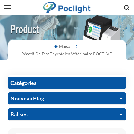
sh
is
Maison
ий
Réactif De Test Thyroïdien Vétérinaire POCT IVD
ol
guês
Catégories
Nouveau Blog
語
Balises
e