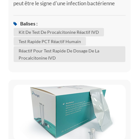
peut être le signe d'une infection bactérienne
grave, telle que la septicémie. la septicémie est le
corps's une réponse sévère à l'infection. la
Balises :
septicémie survient lorsqu'un une infection dans
Kit De Test De Procalcitonine Réactif IVD
une zone de votre corps, telle que votre peau ou
Test Rapide PCT Réactif Humain
vos voies urinaires, se propage dans votre
Réactif Pour Test Rapide De Dosage De La
circulation sanguine. ...
Procalcitonine IVD