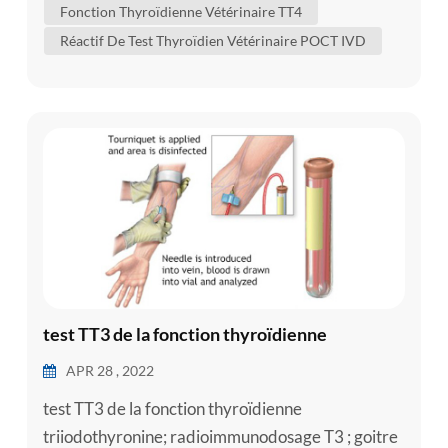
Fonction Thyroïdienne Vétérinaire TT4
pour vous aider à mieux comprendre l'état de
Réactif De Test Thyroïdien Vétérinaire POCT IVD
votre chien. à quoi sert la thyroïde ? a...
test TT3 de la fonction thyroïdienne
APR 28 , 2022
test TT3 de la fonction thyroïdienne
triiodothyronine; radioimmunodosage T3 ; goitre