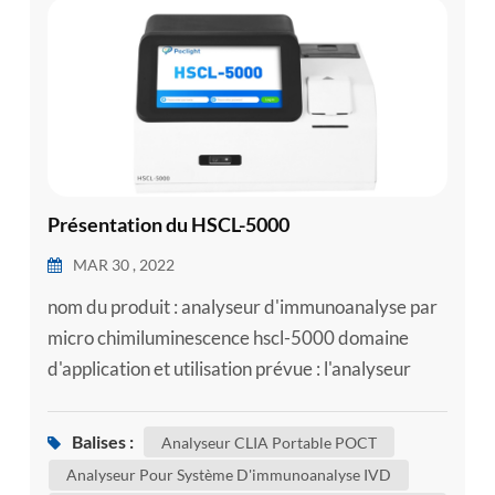
esia
Présentation du HSCL-5000
MAR 30 , 2022
nom du produit : analyseur d'immunoanalyse par
micro chimiluminescence hscl-5000 domaine
d'application et utilisation prévue : l'analyseur
d'immunodosage par micro chimiluminescence
adopte la méthode de chimiluminescence directe
Balises :
Analyseur CLIA Portable POCT
à l'ester d'acridine et est utilisé avec des réactifs
Analyseur Pour Système D'immunoanalyse IVD
de support pour les tests qualitatifs ou quantitatifs