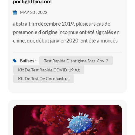
poclightbio.com
MAY 20 , 2022
abstrait fin décembre 2019, plusieurs cas de
pneumonie d'origine inconnue ont été signalés en
chine, qui, début janvier 2020, ont été annoncés
comme étant causés par un nouveau coronavirus.
le virus a ensuite été dénommé syndrome
Balises :
Test Rapide D'antigène Sras-Cov-2
respiratoire aigu sévère coronavirus 2 ( sras-cov-
Kit De Test Rapide COVID-19 Ag
2) et défini comme l'agent causal de la maladie à
Kit De Test De Coronavirus
coronavirus 2019 (COVID-19). malgré des
tentatives massives pour conte...