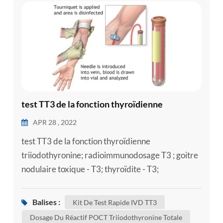
test TT3 de la fonction thyroïdienne
APR 28 , 2022
test TT3 de la fonction thyroïdienne
triiodothyronine; radioimmunodosage T3 ; goitre
nodulaire toxique - T3; thyroïdite - T3;
thyrotoxicose - T3; maladie de tombes - t3 la
triiodothyronine (T3) est une hormone
Balises :
Kit De Test Rapide IVD TT3
thyroïdienne. elle joue un rôle important dans le
Dosage Du Réactif POCT Triiodothyronine Totale