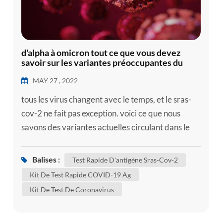
d'alpha à omicron tout ce que vous devez
savoir sur les variantes préoccupantes du
sars-cov-2
MAY 27 , 2022
tous les virus changent avec le temps, et le sras-
cov-2 ne fait pas exception. voici ce que nous
savons des variantes actuelles circulant dans le
monde à l'heure actuelle, si vous en avez besoin,
pouvez utiliser le kit d'autotest , comme notre kit
Balises :
Test Rapide D'antigène Sras-Cov-2
d'auto-test sars-cov-2 ag / test rapide d'antigène
Kit De Test Rapide COVID-19 Ag
sars-cov-2 pour confirmer si vous êtes infecté.
Kit De Test De Coronavirus
bien que certains de ces changements n'aient pas
d'im...