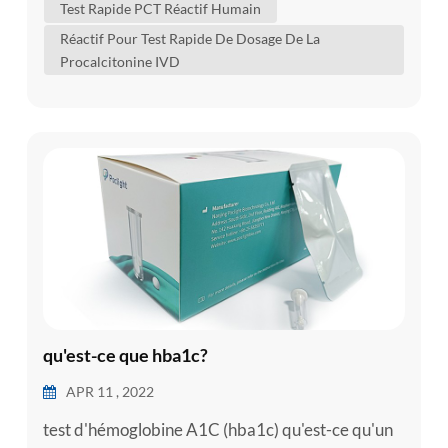
Test Rapide PCT Réactif Humain
vos voies urinaires, se propage dans votre
Réactif Pour Test Rapide De Dosage De La
circulation sanguine. ...
Procalcitonine IVD
qu'est-ce que hba1c?
APR 11 , 2022
test d'hémoglobine A1C (hba1c) qu'est-ce qu'un