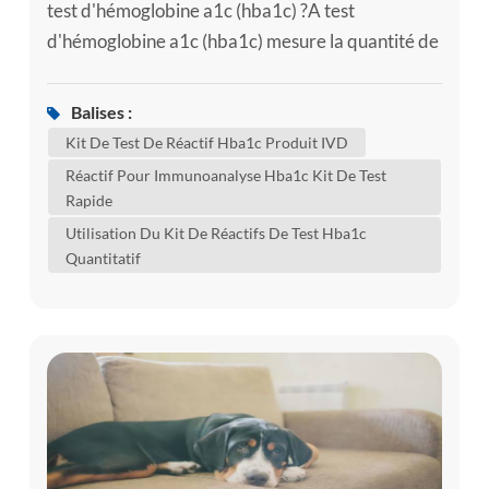
test d'hémoglobine a1c (hba1c) ?A test
d'hémoglobine a1c (hba1c) mesure la quantité de
sucre dans le sang (glucose) attaché à
l'hémoglobine. l'hémoglobine est la partie de vos
Balises :
globules rouges qui transporte l'oxygène de vos
Kit De Test De Réactif Hba1c Produit IVD
poumons au reste de votre corps. un test hba1c
Réactif Pour Immunoanalyse Hba1c Kit De Test
montre quelle est la quantité moyenne de glucose
Rapide
attaché à l'hémoglobine a été au ...
Utilisation Du Kit De Réactifs De Test Hba1c
Quantitatif