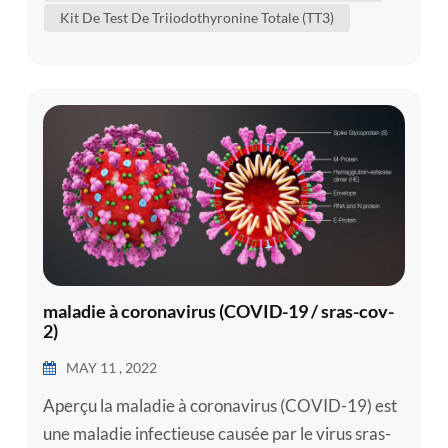
corps's le contrôle du métabolisme (les nombreux
Kit De Test De Triiodothyronine Totale (TT3)
processus qui contrôlent le taux d'activité dans les
cellules et les tissus). un kit de tes...
maladie à coronavirus (COVID-19 / sras-cov-
2)
MAY 11 , 2022
Aperçu la maladie à coronavirus (COVID-19) est
une maladie infectieuse causée par le virus sras-