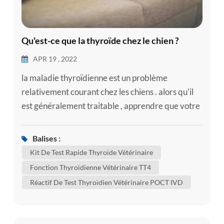
Qu'est-ce que la thyroïde chez le chien ?
APR 19 , 2022
la maladie thyroïdienne est un problème
relativement courant chez les chiens . alors qu'il
est généralement traitable , apprendre que votre
chien a une maladie thyroïdienne est
naturellement préoccupant . voici quelques
Balises :
informations sur les maladies thyroïdiennes les
Kit De Test Rapide Thyroïde Vétérinaire
plus courantes qui peuvent affecter les chiens
Fonction Thyroïdienne Vétérinaire TT4
pour vous aider à mieux comprendre l'état de
Réactif De Test Thyroïdien Vétérinaire POCT IVD
votre chien. à quoi sert la thyroïde ? a...