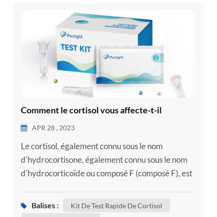
Comment le cortisol vous affecte-t-il
APR 28 , 2023
Le cortisol, également connu sous le nom
d'hydrocortisone, également connu sous le nom
d'hydrocorticoïde ou composé F (composé F), est
extrait du cortex surrénalien et a le plus fort effet
sur le métabolisme des glucides. Le cortisol est
Balises :
Kit De Test Rapide De Cortisol
parfois utilisé exclusivement pour désigner «