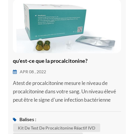
esia
qu'est-ce que la procalcitonine?
APR 08 , 2022
Atest de procalcitonine mesure le niveau de
procalcitonine dans votre sang. Un niveau élevé
peut être le signe d'une infection bactérienne
grave, telle que la septicémie. la septicémie est le
corps's une réponse sévère à l'infection. la
Balises :
septicémie survient lorsqu'un une infection dans
Kit De Test De Procalcitonine Réactif IVD
une zone de votre corps, telle que votre peau ou