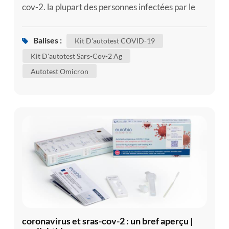
cov-2. la plupart des personnes infectées par le
virus souffriront d'une maladie respiratoire
légère à modérée et se rétabliront sans nécessiter
Balises :
Kit D'autotest COVID-19
de traitement particulier. cependant, certaines
Kit D'autotest Sars-Cov-2 Ag
tomberont gravement malades et nécessiteront
Autotest Omicron
des soins médicaux. les personnes âgées et celles
souffrant de mal...
coronavirus et sras-cov-2 : un bref aperçu |