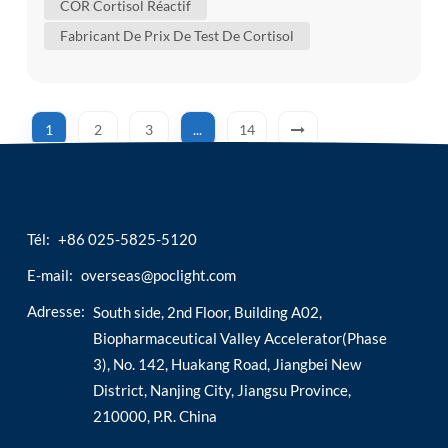
COR Cortisol Réactif
l'hormone du stress » de base. Le cortisol est
Fabricant De Prix De Test De Cortisol
produit à partir du 11-désoxycortisol par l'action
de la 11β-hydroxyl...
1
2
3
...
14
Tél:
+86 025-5825-5120
E-mail:
overseas@poclight.com
Adresse:
South side, 2nd Floor, Building A02,
Biopharmaceutical Valley Accelerator(Phase
3), No. 142, Huakang Road, Jiangbei New
District, Nanjing City, Jiangsu Province,
210000, P.R. China