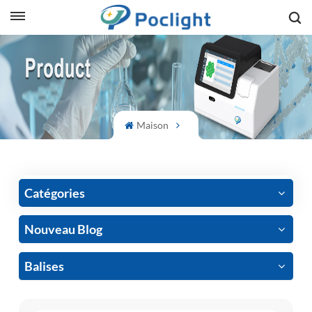
sh
is
ий
Maison
ol
guês
Catégories
Nouveau Blog
語
Balises
e