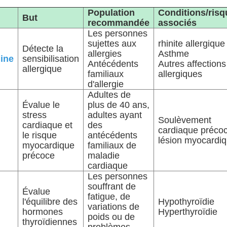
Population
Conditions/risq
But
recommandée
associés
Les personnes
sujettes aux
rhinite allergique
Détecte la
allergies
Asthme
ine
sensibilisation
Antécédents
Autres affections
allergique
familiaux
allergiques
d'allergie
Adultes de
Évalue le
plus de 40 ans,
stress
adultes ayant
Soulèvement
cardiaque et
des
cardiaque précoc
le risque
antécédents
lésion myocardi
myocardique
familiaux de
précoce
maladie
cardiaque
Les personnes
souffrant de
Évalue
fatigue, de
l'équilibre des
Hypothyroïdie
variations de
hormones
Hyperthyroïdie
poids ou de
thyroïdiennes