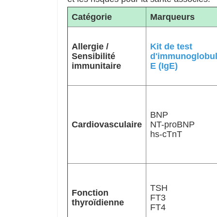
Catégorie
Marqueurs
Allergie /
Kit de test
Sensibilité
d'immunoglobul
immunitaire
E (IgE)
BNP
Cardiovasculaire
NT-proBNP
hs-cTnT
TSH
Fonction
FT3
thyroïdienne
FT4