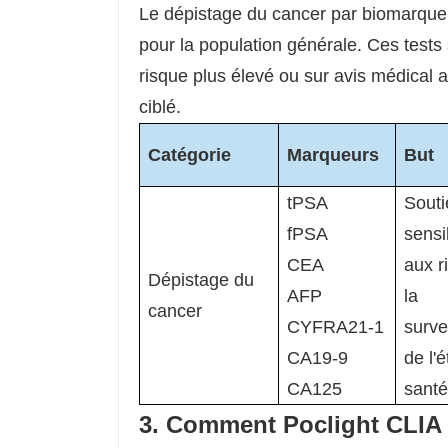
Le dépistage du cancer par biomarqueu
pour la population générale. Ces test
risque plus élevé ou sur avis médical a
ciblé.
Catégorie
Marqueurs
But
tPSA
Souti
fPSA
sensi
CEA
aux r
Dépistage du
AFP
la
cancer
CYFRA21-1
surve
CA19-9
de l'é
CA125
santé
3. Comment Poclight CLIA