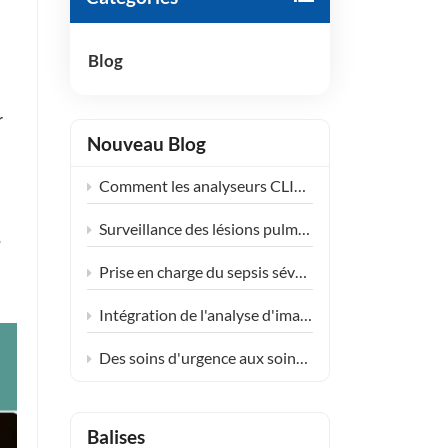
हिंदी
Blog
Indonesia
r
Nouveau Blog
Comment les analyseurs CLIA compacts transforment le diagnostic dans les centres de santé communautaires
Surveillance des lésions pulmonaires induites par les médicaments : extension de l’application clinique du KL-6
?
Prise en charge du sepsis sévère en réanimation : la synergie clinique des tests PCT et IL-6
Intégration de l'analyse d'images de laboratoire Poclight (CLIA) dans les services de soins endocriniens décentralisés pour les femmes
Des soins d'urgence aux soins de routine avec les solutions de tests cardiaques POCT de Poclight
Balises