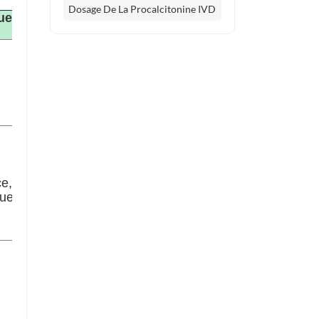
Dosage De La Procalcitonine IVD
ues
e,
que