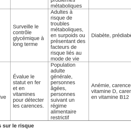
problèmes
métaboliques
Adultes à
risque de
troubles
Surveille le
métaboliques,
contrôle
en surpoids ou
Diabète, prédiab
glycémique à
présentant des
long terme
facteurs de
risque liés au
mode de vie
Population
adulte
Évalue le
générale,
statut en fer
personnes
Anémie, carence
et en
âgées,
vitamine D, care
vitamines
personnes
ive
en vitamine B12
pour détecter
suivant un
les carences.
régime
alimentaire
restrictif
sur le risque