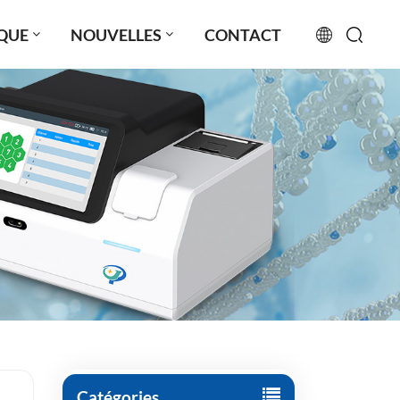
QUE
NOUVELLES
CONTACT
English
français
русский
español
português
العربية
日本語
Türkçe
Catégories