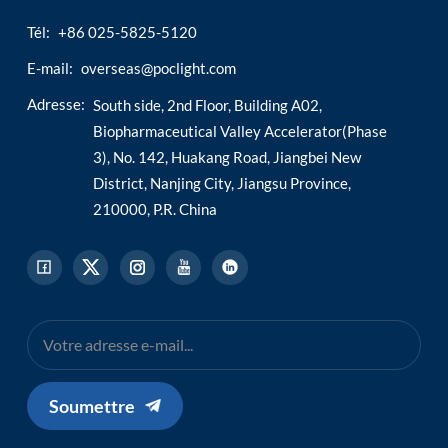
Tél:
+86 025-5825-5120
E-mail:
overseas@poclight.com
Adresse:
South side, 2nd Floor, Building A02,
Biopharmaceutical Valley Accelerator(Phase
3), No. 142, Huakang Road, Jiangbei New
District, Nanjing City, Jiangsu Province,
210000, P.R. China
Soumettre