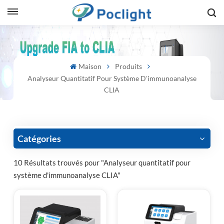
sh
Maison
Produits
is
Analyseur Quantitatif Pour Système D'immunoanalyse
ий
CLIA
ol
guês
Catégories
10 Résultats trouvés pour "Analyseur quantitatif pour
système d'immunoanalyse CLIA"
語
e