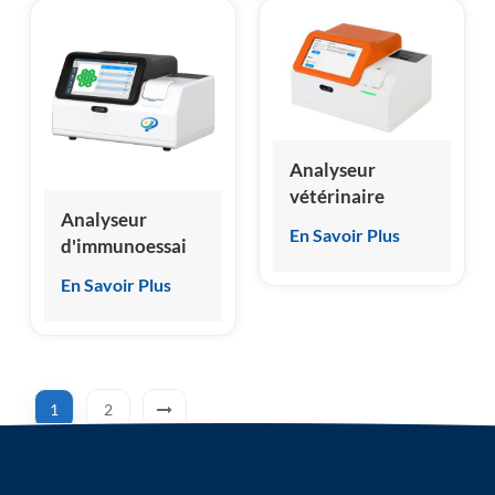
d'usine
Analyseur
vétérinaire
Analyseur
d'immunoanalyse
En Savoir Plus
d'immunoessai
par
par
chimiluminescence
En Savoir Plus
chimiluminescence
homogène HSCL-
sèche d'origine
5000
en usine
1
2