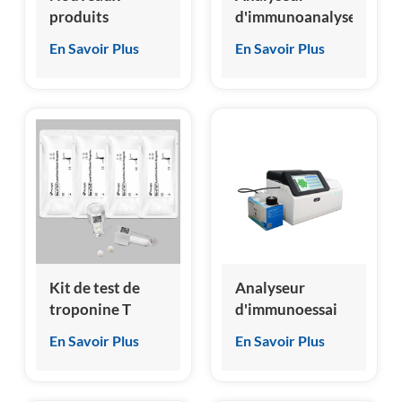
produits
d'immunoanalyse
Analyseur
par
En Savoir Plus
En Savoir Plus
d'immunoessai
chimiluminescence
par
micro homogène
chimiluminescence
HSCL-5000
sèche
Kit de test de
Analyseur
troponine T
d'immunoessai
cardiaque haute
par
En Savoir Plus
En Savoir Plus
sensibilité (hs-
chimiluminescence
cTnT)
sèche, fabricant
chinois, prix