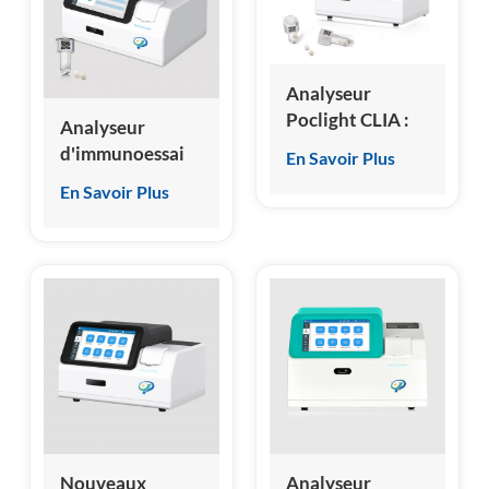
esia
Analyseur
Poclight CLIA :
Analyseur
résultats
d'immunoessai
En Savoir Plus
quantitatifs
par
En Savoir Plus
pour 35
microchimiluminescence
biomarqueurs en
sèche
3 à 15 minutes.
Nouveaux
Analyseur